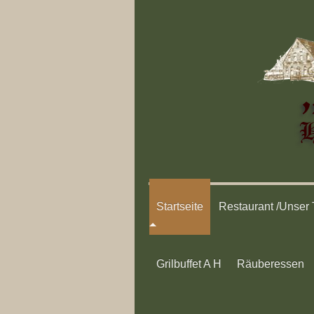
Startseite
Restaurant /Unser
Grilbuffet A H
Räuberessen